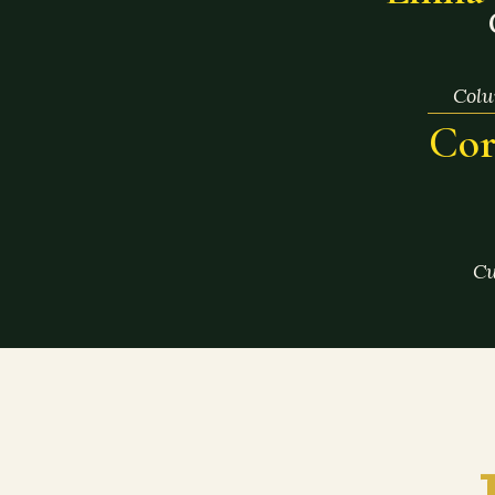
Colu
Cor
Cu