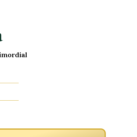
a
imordial