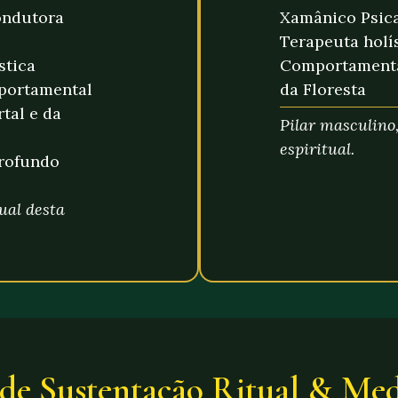
ondutora
Xamânico Psica
Terapeuta holí
stica
Comportamenta
portamental
da Floresta
tal e da
Pilar masculino
espiritual.
Profundo
tual desta
 de Sustentação Ritual & Med