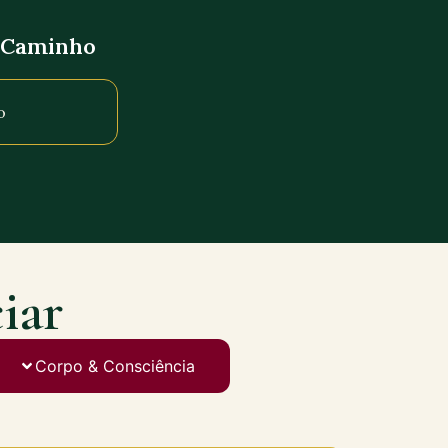
o Caminho
o
iar
Corpo & Consciência