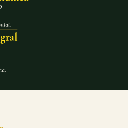
o
nial.
gral
ca.