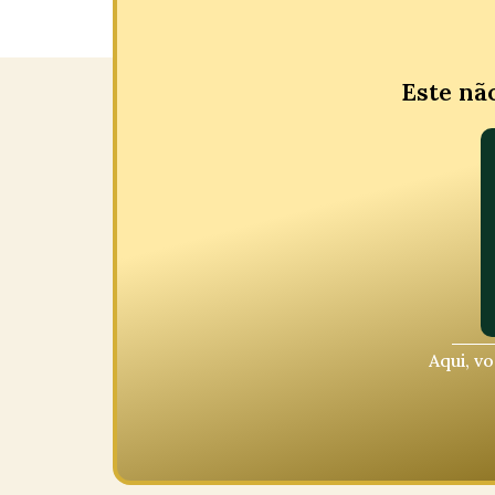
Este nã
Aqui, v