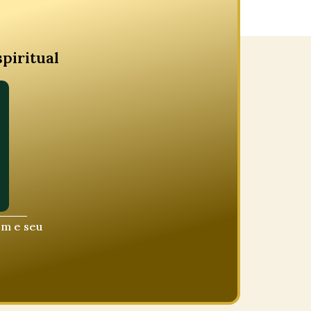
piritual
em e seu