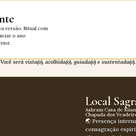
nte
va versão. Ritual com
niciar o ano
rior.
Você será vista(o), acolhida(o), guiada(o) e sustentada(o).
Local Sag
Ashram Casa de Kuan
Chapada dos Veadeiro
🌏 Presença interna
consagração espiri