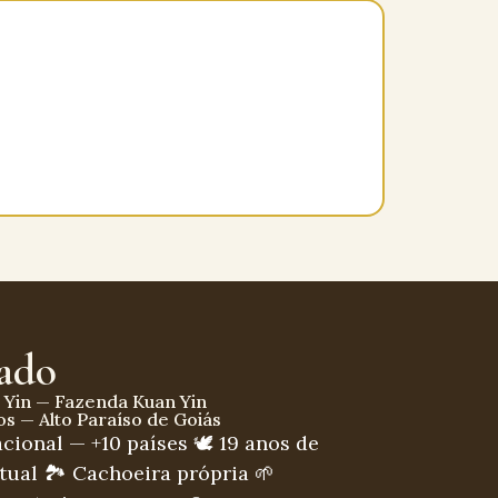
rado
 Yin — Fazenda Kuan Yin
s — Alto Paraíso de Goiás
cional — +10 países 🕊 19 anos de
tual 🏞 Cachoeira própria 🌱