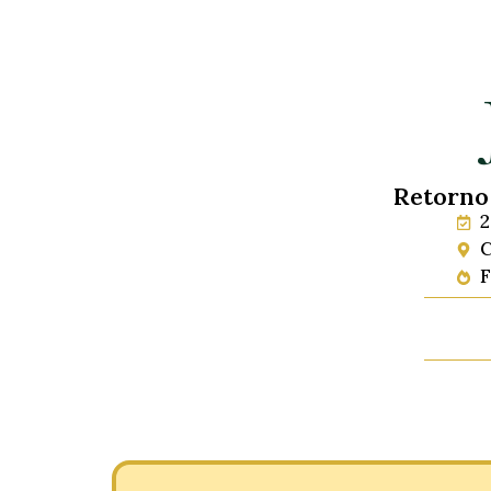
Retorno
2
C
F