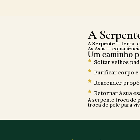
A Serpent
A Serpente — terra, c
As Asas — consciência,
Um caminho p
Soltar velhos pa
Purificar corpo 
Reacender propósi
Retornar à sua es
A serpente troca de p
troca de pele para vi