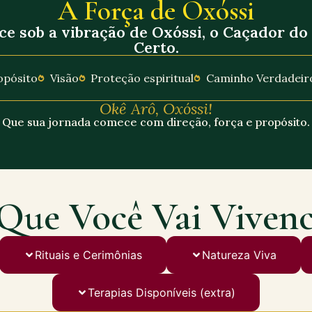
A Força de Oxóssi
ce sob a vibração de Oxóssi, o Caçador d
Certo.
opósito
Visão
Proteção espiritual
Caminho Verdadeir
Okê Arô, Oxóssi!
Que sua jornada comece com direção, força e propósito.
Que Você Vai Vivenc
Rituais e Cerimônias
Natureza Viva
Terapias Disponíveis (extra)